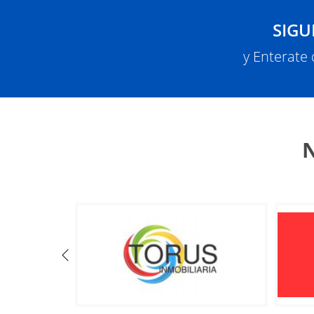
SIGU
y Enterate
N