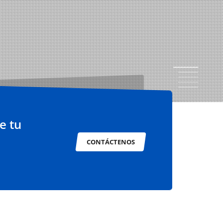
1
2
3
4
5
e tu
CONTÁCTENOS