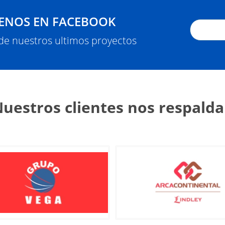
ENOS EN FACEBOOK
 de nuestros ultimos proyectos
uestros clientes nos respald