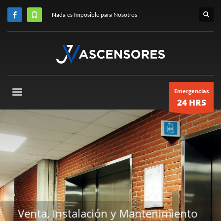
Nada es Imposible para Nosotros
Emergencias
24 HRS
ento