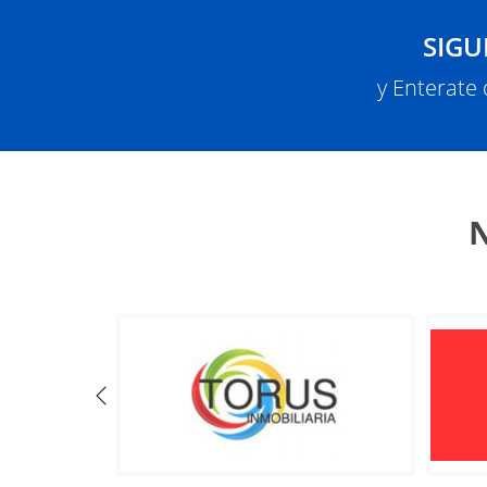
SIGU
y Enterate
N