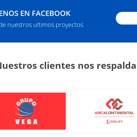
ENOS EN FACEBOOK
 de nuestros ultimos proyectos
uestros clientes nos respald