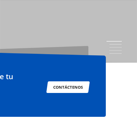
1
2
3
4
5
e tu
CONTÁCTENOS