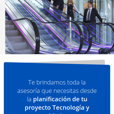
La más amplia gama hecha con eficiencia
energética
Ver más
Te brindamos toda la
asesoría que necesitas desde
la
planificación de tu
proyecto Tecnología y