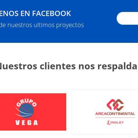
ENOS EN FACEBOOK
 de nuestros ultimos proyectos
uestros clientes nos respald