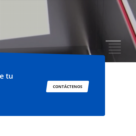
1
2
3
4
5
e tu
CONTÁCTENOS