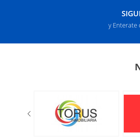
SIGU
y Enterate
N