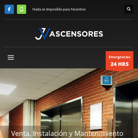
Nada es Imposible para Nosotros
Emergencias
24 HRS
ento