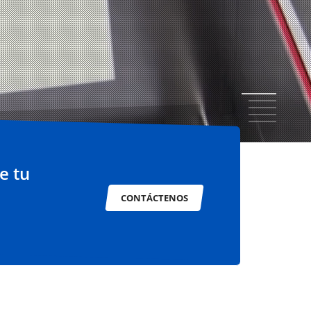
1
2
3
4
5
e tu
CONTÁCTENOS