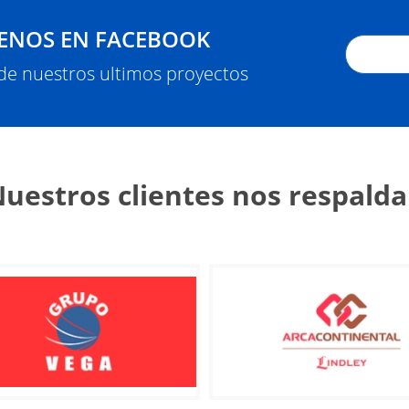
ENOS EN FACEBOOK
 de nuestros ultimos proyectos
uestros clientes nos respald