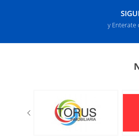
SIGU
y Enterate
N