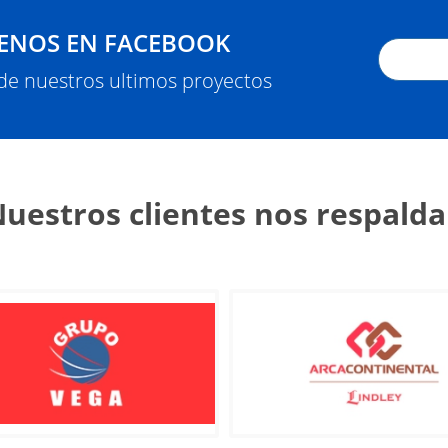
ENOS EN FACEBOOK
 de nuestros ultimos proyectos
uestros clientes nos respald