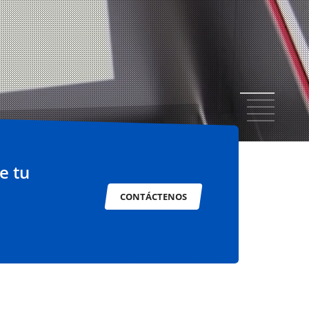
1
2
3
4
5
e tu
CONTÁCTENOS