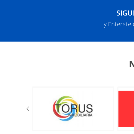
SIGU
y Enterate
N