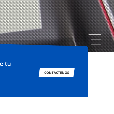
1
2
3
4
5
e tu
CONTÁCTENOS