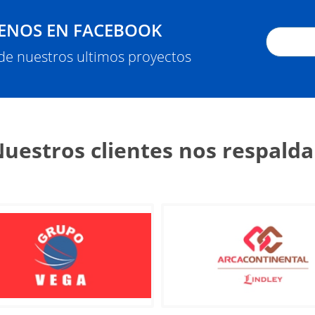
ENOS EN FACEBOOK
 de nuestros ultimos proyectos
uestros clientes nos respald