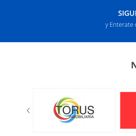
SIGU
y Enterate
N