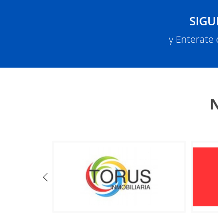
SIGU
y Enterate
N