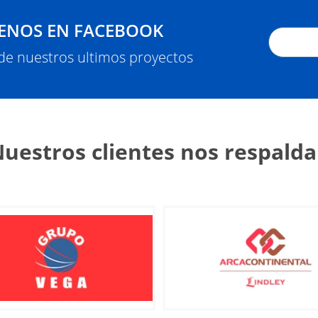
ENOS EN FACEBOOK
 de nuestros ultimos proyectos
uestros clientes nos respald